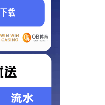
029-88623459
招生热线：88631130