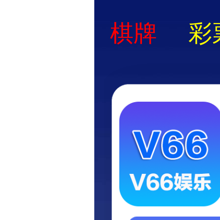
心灵绿岛
心理